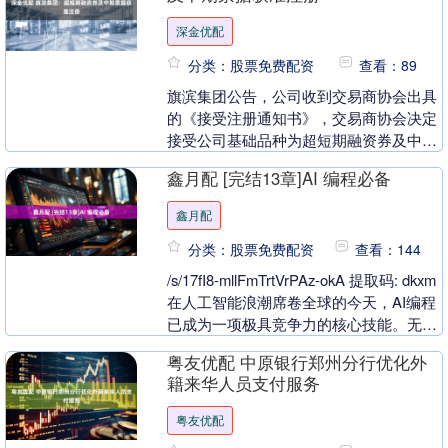
深金优配
分类：股票免费配资
查看：89
旗滨集团公告，公司收到交易商协会出具
的《接受注册通知书》，交易商协会决定
接受公司基础品种为超短期融资券及中期
票据的科技创新债券注册，公司超短期融
鑫月配 [完结13章]AI 编程必备
资券注册金额为2....
鑫月配
分类：股票免费配资
查看：144
/s/17fI8-mllFmTrtVrPAz-okA 提取码: dkxm
在人工智能浪潮席卷全球的今天，AI编程
已成为一项极具竞争力的核心技能。无论
是自动驾驶、....
粤友优配 中原银行郑州分行优化外
籍来华人员支付服务
粤友优配