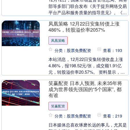
部等多部门联合发布《关于提升网络交易
平台产品和服务质量的指导意见》。《指
导意见》提出，“力争到2030年，平台产
凤凰策略 12月22日安集转债上涨
品和服务....
486%，转股溢价率2057%
凤凰策略
分类：股票免费配资
查看：193
本站消息，12月22日安集转债收盘上涨
4.86%，报198.52元/张，成交额1.91亿
元，转股溢价率20.57%。 资料显示，安
集转债信用级别为“AA-”，债....
笑赢配资 日本人预测, 未来35年将
成为世界领先强国的“5个国家”, 都
有谁
笑赢配资
分类：股票免费配资
查看：219
日本媒体总喜欢琢磨长远的事儿，尤其是