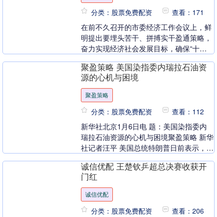
分类：股票免费配资
查看：171
在前不久召开的市委经济工作会议上，鲜
明提出要埋头苦干、拼搏实干盈通策略，
奋力实现经济社会发展目标，确保“十五
五”开好局、起好步。 \n 站在“十四五”圆
聚盈策略 美国染指委内瑞拉石油资
满收官、....
源的心机与困境
聚盈策略
分类：股票免费配资
查看：112
新华社北京1月6日电 题：美国染指委内
瑞拉石油资源的心机与困境聚盈策略 新华
社记者汪平 美国总统特朗普日前表示，将
让美国大型石油公司前往委内瑞拉投资，
诚信优配 王楚钦乒超总决赛收获开
维修该国石....
门红
诚信优配
分类：股票免费配资
查看：206