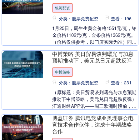
银河配资
分类：股票免费配资
查看：196
1月25日，周生生黄金价格1551元/克，铂
金价格1102元/克，金条价格1362元/克。
（价格仅供参考，以门店实际为准）同日
上海黄金交易所现货黄金AU9999....
中博策略 美日贸易谈判曙光与加息
预期推动下，美元兑日元超跌反弹
中博策略
分类：股票免费配资
查看：231
（原标题：美日贸易谈判曙光与加息预期
推动下中博策略，美元兑日元超跌反弹）
汇通财经APP讯——周三欧洲时段前，美
元兑日元从一周低点反弹，回升至日内高
博盈证券 腾讯电竞成亚奥理事会电
点附近。尽管....
竞技术合作伙伴，达成十年期战略
合作