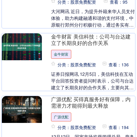
分类：股票免费配资
查看：95
大河网讯 近日，为提升外籍来华人员支付
体验，助力构建融通和谐的支付环境，中
原银行郑州分行积极行动，通过务实有效
举措，多角度满足国际友人在郑支付需
金牛财富 美信科技：公司与台达建
求。 便利现金兑....
立了长期良好的合作关系
金牛财富
分类：股票免费配资
查看：136
证券日报网讯 12月5日，美信科技在互动
平台回答投资者提问时表示，公司与台达
建立了长期良好的合作关系，主要向其提
供磁性元器件产品。 （文章来源：证券日
广源优配 买得真服务好有保障，内
报） 海量....
需潜力才能得到最大释放
广源优配
分类：股票免费配资
查看：194
12月12日，国家市场监督管理总局、商务