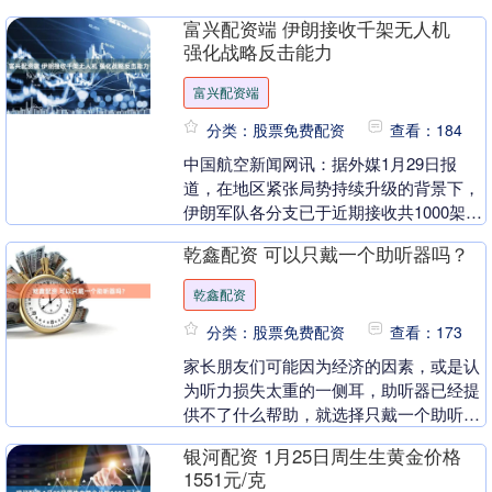
专为....
富兴配资端 伊朗接收千架无人机
强化战略反击能力
富兴配资端
分类：股票免费配资
查看：184
中国航空新闻网讯：据外媒1月29日报
道，在地区紧张局势持续升级的背景下，
伊朗军队各分支已于近期接收共1000架无
人机。与此同时，美国总统特朗普警告
乾鑫配资 可以只戴一个助听器吗？
称，若伊朗拒绝....
乾鑫配资
分类：股票免费配资
查看：173
家长朋友们可能因为经济的因素，或是认
为听力损失太重的一侧耳，助听器已经提
供不了什么帮助，就选择只戴一个助听
器。事实上，我们建议，只要双耳都有听
银河配资 1月25日周生生黄金价格
损，双耳都尚有残余....
1551元/克