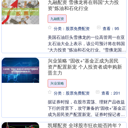
九融配资 雪佛龙将在韩国“大力投
上海二手....
资”炼油和石化行业
九融配资
分类：股票免费配资
查看：95
美国石油巨头雪佛龙的一位高管周一在亚
太石油大会上表示，该公司预计将在韩国
“大力投资 ”炼油和石化行业。“雪佛龙国际
下游业务总裁布兰特-费什（Brant Fis....
兴业策略 “固收+”基金正成为居民
资产配置新宠 个人投资者成申购新
晋主力
兴业策略
分类：股票免费配资
查看：201
据证券时报，在股市震荡、理财产品收益
下行的背景下，攻守兼备的“固收+”基金正
成为居民资产配置新宠。证券时报记者从
业内了解到，开年以来，资金涌入“固收
凯耀配资 全球股市狂欢能否跨年？
+”基金的势....