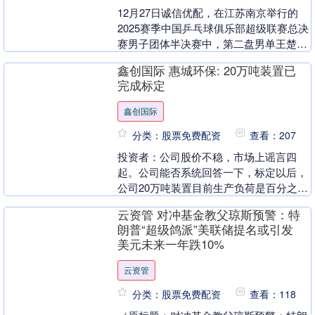
12月27日诚信优配，在江苏南京举行的
2025赛季中国乒乓球俱乐部超级联赛总决
赛男子团体半决赛中，第二盘男单王楚钦
3-0战胜赵子豪，帮助山东魏桥总比分2-0
鑫创国际 惠城环保: 20万吨装置已
领先....
完成标定
鑫创国际
分类：股票免费配资
查看：207
投资者：公司股价不稳，市场上谣言四
起。公司能否系统回答一下，标定以后，
公司20万吨装置目前生产负荷是百分之多
少，预计什么时候达到100%满产？有传
云资管 对冲基金教父琼斯预警：特
言说目前只有6....
朗普“超级鸽派”美联储提名或引发
美元未来一年跌10%
云资管
分类：股票免费配资
查看：118