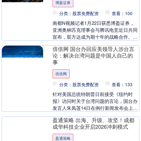
博盈证券
分类：股票免费配资
查看：100
南都N视频记者1月22日获悉博盈证券，
亚洲奥林匹克理事会与腾讯电竞近日共同
宣布，双方达成为期十年的战略合作。根
据协议，腾讯电竞成为亚奥理事会官方电
倍倍网 国台办回应美领导人涉台言
竞技术合作伙伴....
论：解决台湾问题是中国人自己的
事
倍倍网
分类：股票免费配资
查看：133
针对美国总统特朗普日前接受《纽约时
报》访问时关于台湾问题的言论，国台办
发言人朱凤莲14日在例行新闻发布会上答
问指出，世界上只有一个中国，台湾是中
盈通策略 出海、升级、攻坚！成都
国的一部分，台湾....
成华科技企业开启2026冲刺模式
盈通策略