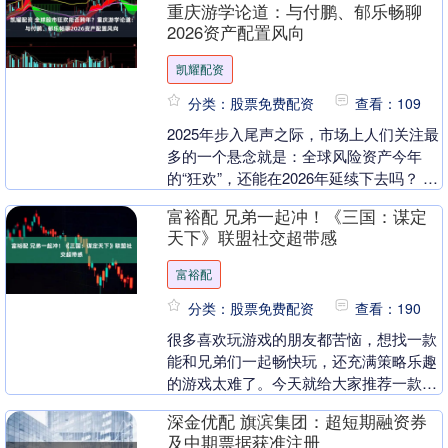
重庆游学论道：与付鹏、郁乐畅聊
2026资产配置风向
凯耀配资
分类：股票免费配资
查看：109
2025年步入尾声之际，市场上人们关注最
多的一个悬念就是：全球风险资产今年
的“狂欢”，还能在2026年延续下去吗？ 北
京时间10月30日凌晨，美联储宣布降息
富裕配 兄弟一起冲！《三国：谋定
25....
天下》联盟社交超带感
富裕配
分类：股票免费配资
查看：190
很多喜欢玩游戏的朋友都苦恼，想找一款
能和兄弟们一起畅快玩，还充满策略乐趣
的游戏太难了。今天就给大家推荐一款已
经上线一年的三国策略SLG游戏——《三
深金优配 旗滨集团：超短期融资券
国：谋定天下》....
及中期票据获准注册