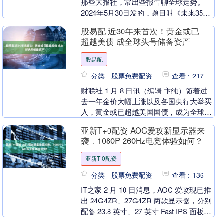
那些大报社，常出些报告聊全球走势。
2024年5月30日发的，题目叫《未来35年
大国竞争下的发展论述》。 里面拉了世界
股易配 近30年来首次！黄金或已
银行的经....
超越美债 成全球头号储备资产
股易配
分类：股票免费配资
查看：217
财联社 1 月 8 日讯（编辑 卞纯）随着过
去一年金价大幅上涨以及各国央行大举买
入，黄金或已超越美国国债，成为全球最
大的储备资产。 根据世界黄金协会
亚新T+0配资 AOC爱攻新显示器来
（WGC）本....
袭，1080P 260Hz电竞体验如何？
亚新T 0配资
分类：股票免费配资
查看：136
IT之家 2 月 10 日消息，AOC 爱攻现已推
出 24G4ZR、27G4ZR 两款显示器，分别
配备 23.8 英寸、27 英寸 Fast IPS 面板，