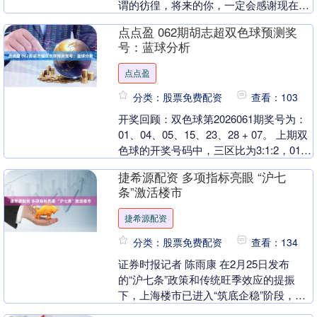
谓的彷徨，将来的你，一定会感谢现在奋
斗的你。 一日之计在于晨，早起的鸟儿有
点点盈 062期胡志超双色球预测奖
虫吃，早上好啊兄....
号：蓝球分析
点点盈
分类：股票免费配资
查看：103
开奖回顾：双色球第2026061期奖号为：
01、04、05、15、23、28 + 07。 上期双
色球的开奖号码中，三区比为3:1:2，012
路比为1:3:2，红....
捷希源配资 多项指标亮眼 “沪七
条”激活楼市
捷希源配资
分类：股票免费配资
查看：134
证券时报记者 陈雨康 在2月25日发布
的“沪七条”政策和传统旺季效应的提振
下，上海楼市已进入“筑底企稳”阶段，并
迎来3月楼市“小阳春”。刚刚过去的3月，