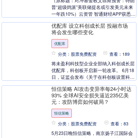
（原标题：对冲基金教父琼斯预警：特朗
普“超级鸽派”美联储提名或引发美元未来
一年跌10%）云资管 智通财经APP获悉，
宏观对冲基金巨头Tudor Investme....
优配库 设立科创成长层 投融市场
将会发生哪些变化
优配库
分类：股票免费配资
查看：189
将未盈利科技型企业全部纳入科创成长层
优配库，科创板开启新一轮改革。 6月18
日，证监会发布《关于在科创板设置科创
成长层增强制度包容性适应性的意见》
恒信策略 AI攻击变异率每24小时达
（下称《科创板....
93% 全球AI安全损失逼近235亿美
元：攻防博弈如何破局？
恒信策略
分类：股票免费配资
查看：83
5月23日晚恒信策略，南京扬子江国际会