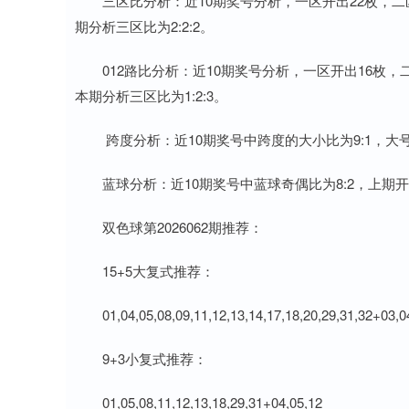
三区比分析：近10期奖号分析，一区开出22枚，二区
期分析三区比为2:2:2。
012路比分析：近10期奖号分析，一区开出16枚，二
本期分析三区比为1:2:3。
跨度分析：近10期奖号中跨度的大小比为9:1，大号
蓝球分析：近10期奖号中蓝球奇偶比为8:2，上期开
双色球第2026062期推荐：
15+5大复式推荐：
01,04,05,08,09,11,12,13,14,17,18,20,29,31,32+03,04
9+3小复式推荐：
01,05,08,11,12,13,18,29,31+04,05,12