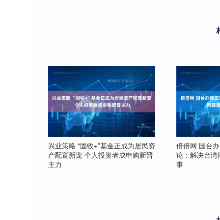
兴业策略 “固收+”基金正成为居民资
倍倍网 国台
产配置新宠 个人投资者成申购新晋
论：解决台湾
主力
事