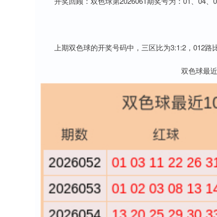
开奖回顾：双色球第2026061期奖号为：01、04、05、1
上期双色球的开奖号码中，三区比为3:1:2，012路比为
双色球最近1