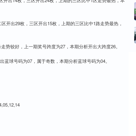
开出14枚，三区开出24枚，上期的三区比中1区走势最热，本
区开出29枚，三区开出15枚，上期的三区比中1路走势最热，
走势较好，上一期奖号跨度为27，本期分析开出大跨度26。
出蓝球号码为07，属于奇数，本期分析蓝球号码为04。
,05,12,14