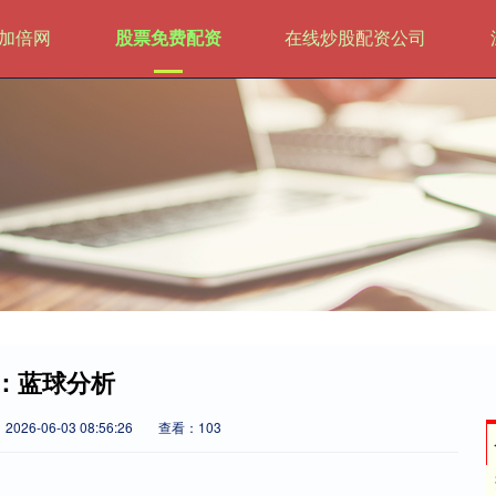
加倍网
股票免费配资
在线炒股配资公司
号：蓝球分析
026-06-03 08:56:26
查看：103