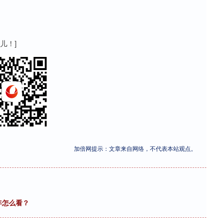
儿！]
加倍网提示：文章来自网络，不代表本站观点。
年怎么看？