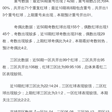
重号数据：最近50期重号出现了42期，重号期数占比为84.
00%，共开出71个重复红球；最近10期有8期包含重号，共开出1
3个重号红球，上期重号未出现，本期预计重号开出01。
奇偶比数据：近50期奇数红球出现155个，偶数红球出现1
45个，奇数出现较多，近10期红球奇数出现31枚，偶数出现29
枚，奇数出现较多，上期红球奇偶比为4:2，本期看好奇数转热，
预计奇偶比4:2。
三区比数据：近50期一区共开出99个红球，二区共开出95
枚，三区共开出106枚，红球三区比为99:95:106，总体来看红二
区表现较弱。
近10期红球三区比为22:14:24，三区红球表现较强，二区红
球出现较少；上期红球三区比为3:1:2，一区红球表现较强。本期
关注三区比2:2:2。
蓝球四区数据【一区01-04，二区05-08，三区09-12，四区13