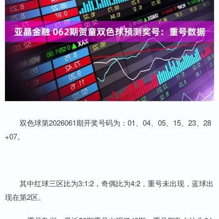
双色球第2026061期开奖号码为：01、04、05、15、23、28
+07。
其中红球三区比为3:1:2，奇偶比为4:2，重号未出现，蓝球出
现在第2区。