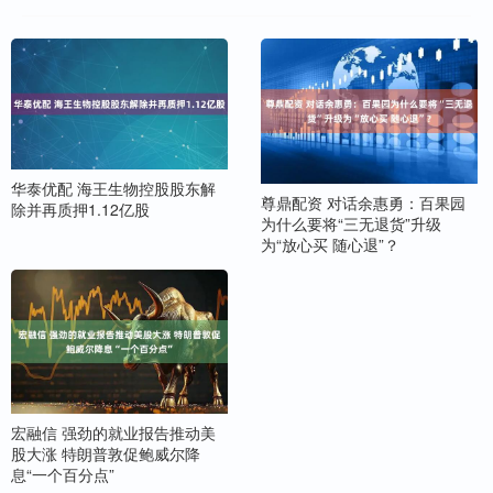
华泰优配 海王生物控股股东解
尊鼎配资 对话余惠勇：百果园
除并再质押1.12亿股
为什么要将“三无退货”升级
为“放心买 随心退”？
宏融信 强劲的就业报告推动美
股大涨 特朗普敦促鲍威尔降
息“一个百分点”