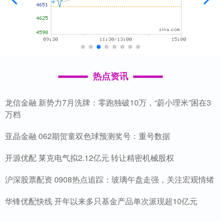
热点资讯
龙信金融 新势力7月洗牌：零跑独破10万，“蔚小理米”困在3
万档
亚晶金融 062期贺童双色球预测奖号：重号数据
开源优配 莱克电气拟2.12亿元 转让精密机械股权
沪深股票配资 0908热点追踪：玻璃午盘走强，关注宏观情绪
华锋优配快线 开年以来多只基金产品单次派现超10亿元