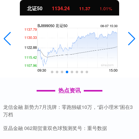
北证50
1134.24
11.37
1.01%
热点资讯
龙信金融 新势力7月洗牌：零跑独破10万，“蔚小理米”困在3
万档
亚晶金融 062期贺童双色球预测奖号：重号数据