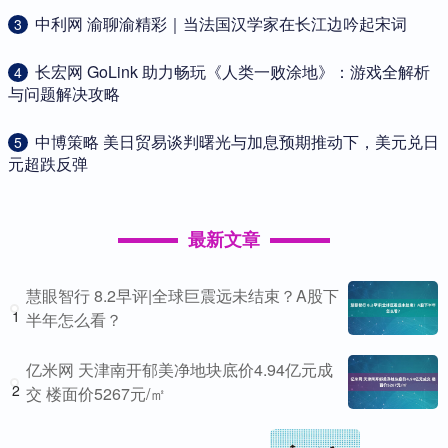
​中利网 渝聊渝精彩｜当法国汉学家在长江边吟起宋词
3
​长宏网 GoLink 助力畅玩《人类一败涂地》：游戏全解析
4
与问题解决攻略
​中博策略 美日贸易谈判曙光与加息预期推动下，美元兑日
5
元超跌反弹
最新文章
慧眼智行 8.2早评|全球巨震远未结束？A股下
1
半年怎么看？
亿米网 天津南开郁美净地块底价4.94亿元成
2
交 楼面价5267元/㎡