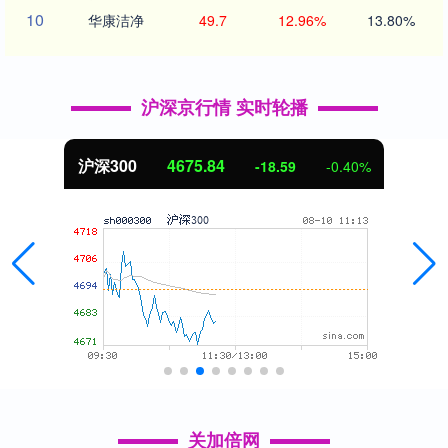
10
华康洁净
49.7
12.96%
13.80%
沪深京行情 实时轮播
北证50
1125.16
-9.09
-0.80%
关加倍网