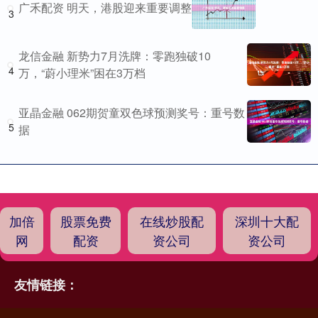
广禾配资 明天，港股迎来重要调整
3
龙信金融 新势力7月洗牌：零跑独破10
4
万，“蔚小理米”困在3万档
亚晶金融 062期贺童双色球预测奖号：重号数
5
据
加倍
股票免费
在线炒股配
深圳十大配
网
配资
资公司
资公司
友情链接：