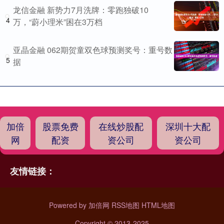
龙信金融 新势力7月洗牌：零跑独破10
4
万，“蔚小理米”困在3万档
亚晶金融 062期贺童双色球预测奖号：重号数
5
据
加倍
股票免费
在线炒股配
深圳十大配
网
配资
资公司
资公司
友情链接：
Powered by
加倍网
RSS地图
HTML地图
Copyright
© 2013-2025