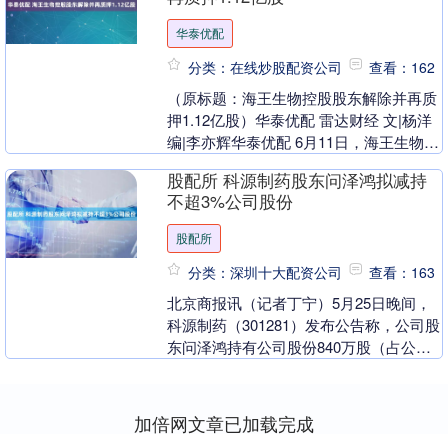
华泰优配
分类：在线炒股配资公司
查看：162
（原标题：海王生物控股股东解除并再质
押1.12亿股）华泰优配 雷达财经 文|杨洋
编|李亦辉华泰优配 6月11日，海王生物
（证券代码：000078）控股股东深圳....
股配所 科源制药股东问泽鸿拟减持
不超3%公司股份
股配所
分类：深圳十大配资公司
查看：163
北京商报讯（记者丁宁）5月25日晚间，
科源制药（301281）发布公告称，公司股
东问泽鸿持有公司股份840万股（占公司
总股本的7.76%），计划以集中竞价方式
及....
加倍网文章已加载完成