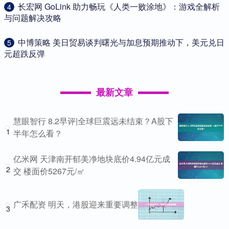
​长宏网 GoLink 助力畅玩《人类一败涂地》：游戏全解析
4
与问题解决攻略
​中博策略 美日贸易谈判曙光与加息预期推动下，美元兑日
5
元超跌反弹
最新文章
慧眼智行 8.2早评|全球巨震远未结束？A股下
1
半年怎么看？
亿米网 天津南开郁美净地块底价4.94亿元成
2
交 楼面价5267元/㎡
广禾配资 明天，港股迎来重要调整
3