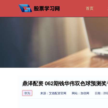
首页
鼎泽配资 062期钱华伟双色球预测
华为
来源：艾德配资官网
网站：加倍网
日期：2026-