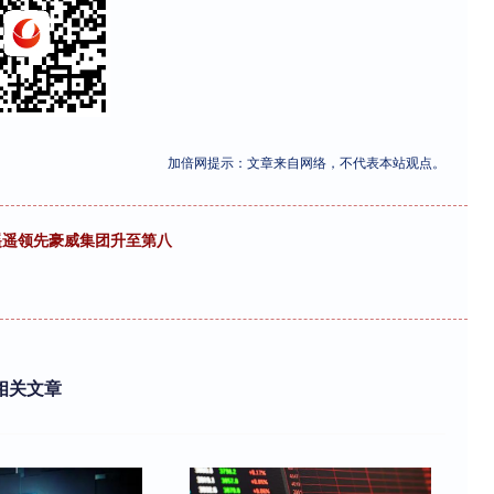
加倍网提示：文章来自网络，不代表本站观点。
遥遥领先豪威集团升至第八
相关文章