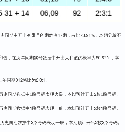
同期中开出有重号的期数有17期，占比73.91%，本期分析不
，在历年同期奖号数据中开出大和值的概率为60.87%，本
年同期012路比为2:3:1。
历史同期数据中0路号码表现火爆，本期预计开出2枚0路号码。
历史同期数据中1路号码表现一般，本期预计开出2枚1路号码。
历史同期数据中2路号码表现一般，本期预计开出2枚2路号码。