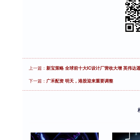
上一篇：
新宝策略 全球前十大IC设计厂营收大增 英伟达
下一篇：
广禾配资 明天，港股迎来重要调整