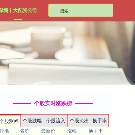
深圳十大配资公司
个股实时涨跌榜
个股跌幅
个股流入
个股流出
换手率
个股涨幅
排名
名称
最新价
涨幅
换手率