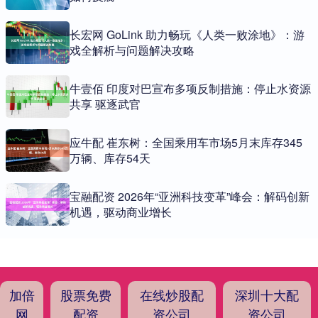
长宏网 GoLink 助力畅玩《人类一败涂地》：游
戏全解析与问题解决攻略
牛壹佰 印度对巴宣布多项反制措施：停止水资源
共享 驱逐武官
应牛配 崔东树：全国乘用车市场5月末库存345
万辆、库存54天
宝融配资 2026年“亚洲科技变革”峰会：解码创新
机遇，驱动商业增长
加倍
股票免费
在线炒股配
深圳十大配
网
配资
资公司
资公司